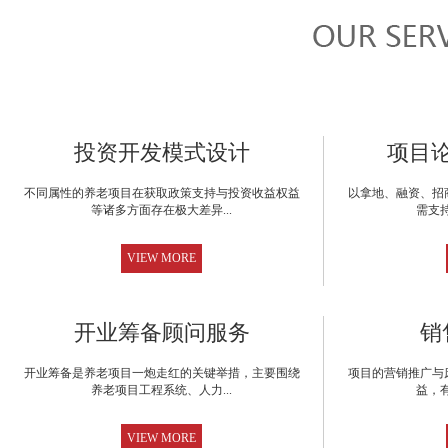
投资开发模式设计
项目
不同属性的养老项目在获取政策支持与投资收益权益
以拿地、融资、招
等诸多方面存在极大差异...
需支持
VIEW MORE
开业筹备顾问服务
销
开业筹备是养老项目一炮走红的关键举措，主要围绕
项目的营销推广与
养老项目工程系统、人力...
益，有
VIEW MORE