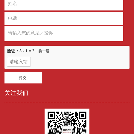
验证：
5 - 1
= ?
换一题
关注我们