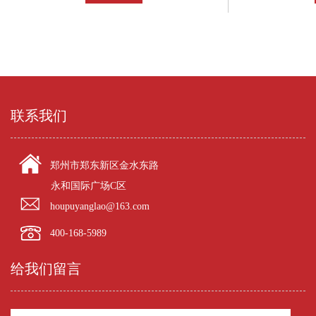
联系我们
郑州市郑东新区金水东路
永和国际广场C区
houpuyanglao@163.com
400-168-5989
给我们留言