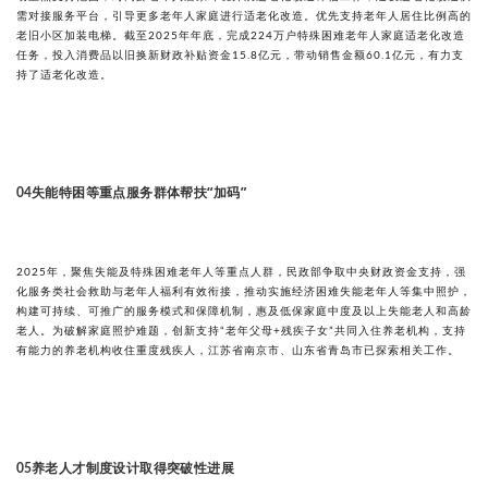
需对接服务平台，引导更多老年人家庭进行适老化改造。优先支持老年人居住比例高的
老旧小区加装电梯。截至2025年年底，完成224万户特殊困难老年人家庭适老化改造
任务，投入消费品以旧换新财政补贴资金15.8亿元，带动销售金额60.1亿元，有力支
持了适老化改造。
失能特困等重点服务群体帮扶“加码”
04
2025年，聚焦失能及特殊困难老年人等重点人群，民政部争取中央财政资金支持，强
化服务类社会救助与老年人福利有效衔接，推动实施经济困难失能老年人等集中照护，
构建可持续、可推广的服务模式和保障机制，惠及低保家庭中度及以上失能老人和高龄
老人。为破解家庭照护难题，创新支持“老年父母+残疾子女”共同入住养老机构，支持
有能力的养老机构收住重度残疾人，江苏省南京市、山东省青岛市已探索相关工作。
养老人才制度设计取得突破性进展
05