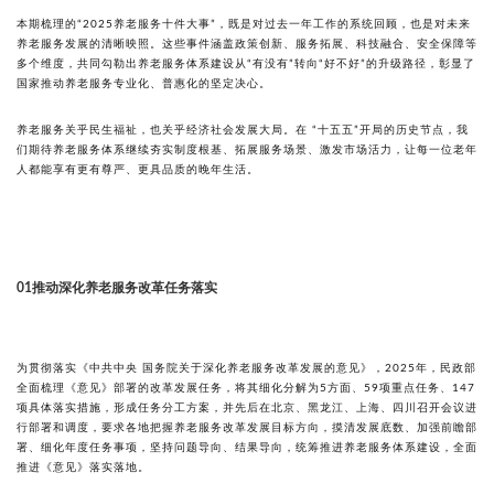
本期梳理的“2025养老服务十件大事”，既是对过去一年工作的系统回顾，也是对未来
养老服务发展的清晰映照。这些事件涵盖政策创新、服务拓展、科技融合、安全保障等
多个维度，共同勾勒出养老服务体系建设从“有没有”转向“好不好”的升级路径，彰显了
国家推动养老服务专业化、普惠化的坚定决心。
养老服务关乎民生福祉，也关乎经济社会发展大局。在 “十五五”开局的历史节点，我
们期待养老服务体系继续夯实制度根基、拓展服务场景、激发市场活力，让每一位老年
人都能享有更有尊严、更具品质的晚年生活。
01
推动深化养老服务改革任务落实
为贯彻落实《中共中央 国务院关于深化养老服务改革发展的意见》，2025年，民政部
全面梳理《意见》部署的改革发展任务，将其细化分解为5方面、59项重点任务、147
项具体落实措施，形成任务分工方案，并先后在北京、黑龙江、上海、四川召开会议进
行部署和调度，要求各地把握养老服务改革发展目标方向，摸清发展底数、加强前瞻部
署、细化年度任务事项，坚持问题导向、结果导向，统筹推进养老服务体系建设，全面
推进《意见》落实落地。