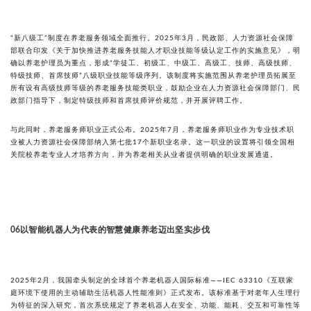
“新八级工”制度在养老服务领域全面推行。2025年3月，民政部、人力资源社会保障
部联合印发《关于加快推进养老服务技能人才职业技能等级认定工作的实施意见》，明
确以养老护理员为重点，形成“学徒工、初级工、中级工、高级工、技师、高级技师、
特级技师、首席技师”八级职业技能等级序列。该制度将实施范围从养老护理员拓展至
所有设有高级技师等级的养老服务技能类职业，鼓励企业在人力资源社会保障部门、民
政部门指导下，制定特级技师和首席技师评价规范，并开展评聘工作。
与此同时，养老服务师职业正式公布。2025年7月，养老服务师职业作为专业技术职
业被人力资源社会保障部纳入第七批17个新职业名录。这一职业的设置将引领全国相
关院校养老专业人才培养方向，并为养老相关从业者提供明确的职业发展通道。
以智能机器人为代表的智慧健康养老迈出坚实步伐
06
2025年2月，我国牵头制定的全球首个养老机器人国际标准——IEC 63310《互联家
庭环境下使用的主动辅助生活机器人性能准则》正式发布。该标准基于对老年人生理行
为特征的深入研究，首次系统规定了养老机器人在安全、功能、能耗、交互和可靠性等