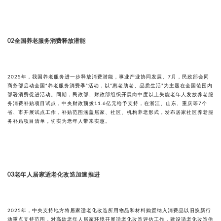
02
全国养老服务消费释放潜能
2025年，我国养老服务进一步释放消费潜能，事业产业协同发展。7月，民政部会同
商务部启动全国“养老服务消费季”活动，以“惠老助老、品质生活”为主题在全国范围内
部署消费促进活动。同期，民政部、财政部组织开展向中度以上失能老年人发放养老服
务消费补贴项目试点，中央财政预拨11.6亿元给予支持，在浙江、山东、重庆等7个
省、市开展试点工作，补贴范围涵盖居家、社区、机构养老形式，发布居家社区养老服
务补贴项目清单，切实为老年人带来实惠。
老年人居家适老化改造加速推进
03
2025年，中央支持地方将居家适老化改造所用物品和材料购置纳入消费品以旧换新行
动重点支持范围，对高龄老年人居家环境开展适老化改造评估工作，建设适老化改造供