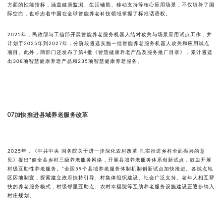
方面的性能指标，涵盖健康监测、生活辅助、移动支持等核心应用场景，不仅填补了国
际空白，也标志着中国在全球智能养老科技领域掌握了标准话语权。
2025年，民政部与工信部开展智能养老服务机器人结对攻关与场景应用试点工作，并
计划于2025年到2027年，分阶段遴选实施一批智能养老服务机器人攻关和应用试点
项目。此外，两部门还发布了第4批《智慧健康养老产品及服务推广目录》，累计遴选
出308项智慧健康养老产品和235项智慧健康养老服务。
加快推进县域养老服务改革
07
2025年，《中共中央 国务院关于进一步深化农村改革 扎实推进乡村全面振兴的意
见》提出“健全县乡村三级养老服务网络，开展县域养老服务体系创新试点，鼓励开展
村级互助性养老服务。”全国59个县域养老服务体制机制创新试点加快推进。各试点地
区因地制宜，探索建立政府扶持引导、村集体组织建设、社会广泛支持、老年人相互帮
扶的养老服务模式，村级邻里互助点、农村幸福院等互助养老服务设施建设正逐步纳入
村庄规划。