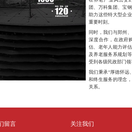
团、万科集团、宝钢
助力这些特大型企业
重要时刻。
同时，我们与郑州、
深度合作，在政府
估、老年人能力评估
及养老服务系规划等
受到各级民政部门领
我们秉承“厚德怀远
和终生服务的理念，
关系。
们留言
关注我们