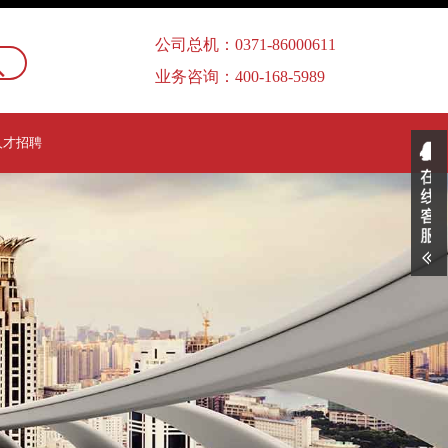
公司总机：0371-86000611
业务咨询：400-168-5989
人才招聘