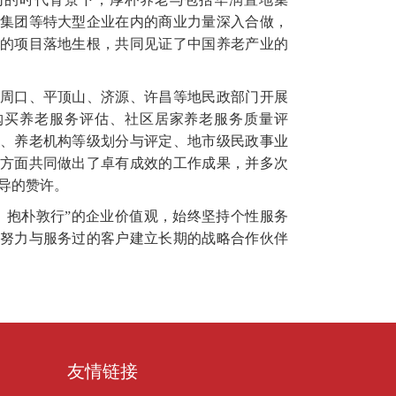
集团等特大型企业在内的商业力量深入合做，
的项目落地生根，共同见证了中国养老产业的
周口、平顶山、济源、许昌等地民政部门开展
购买养老服务评估、社区居家养老服务质量评
、养老机构等级划分与评定、地市级民政事业
方面共同做出了卓有成效的工作成果，并多次
导的赞许。
、抱朴敦行”的企业价值观，始终坚持个性服务
努力与服务过的客户建立长期的战略合作伙伴
友情链接