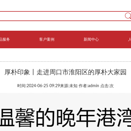
品服务
客户案例
新闻中心
厚朴印象丨走进周口市淮阳区的厚朴大家园
时间:
2024-06-25 09:29
来源:
未知
作者:
admin
点击:
次