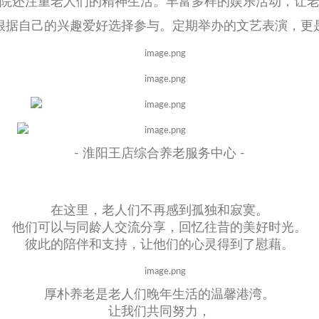
院还注重老人们的精神生活。丰富多样的娱乐活动，让
根据自己的兴趣爱好选择参与。定期举办的文艺表演，更
- 淮阳王店综合养老服务中心 -
在这里，老人们不再感到孤独和寂寞。
他们可以与同龄人交流分享，回忆往昔的美好时光。
彼此的陪伴和支持，让他们的心灵得到了慰藉。
厚朴养老是老人们晚年生活的温馨港湾。
让我们共同努力，