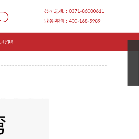
公司总机：0371-86000611
业务咨询：400-168-5989
人才招聘