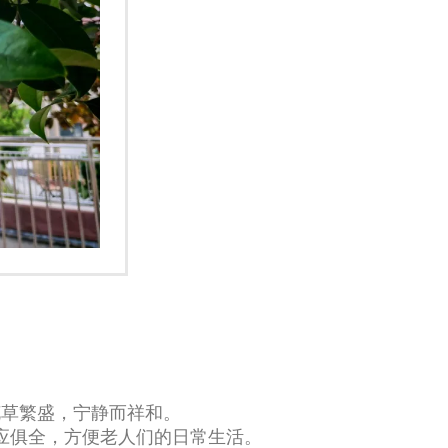
花草繁盛，宁静而祥和。
应俱全，方便老人们的日常生活。