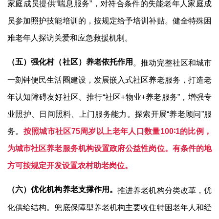
家庭成员提供
“
喘息服务
”
，对符合条件的失能老年人家庭成
员参加照护技能培训的，按规定给予培训补贴。健全特殊困
难老年人探访关爱和应急救援机制。
（五）强化村（社区）养老依托作用
。推动完整社区和城市
一刻钟便民生活圈建设，发展嵌入式社区养老服务，打造老
年认知障碍友好社区。推行
“
社区
+
物业
+
养老服务
”
，增强专
业照护、日间照料、上门服务能力。探索开展
“
养老顾问
”
服
务。
按照城市社区
75
周岁以上老年人口数量
100∶1
的比例，
为城市社区养老服务机构设置政府公益性岗位。有条件的地
方可按规定开发设置农村助老岗位。
（六）优化机构养老支撑作用。
推进养老机构分类改革，优
化供给结构。兜底保障型养老机构主要收住特困老年人和经