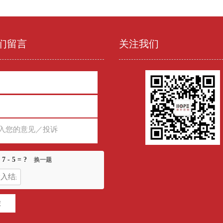
们留言
关注我们
：
7 - 5
= ?
换一题