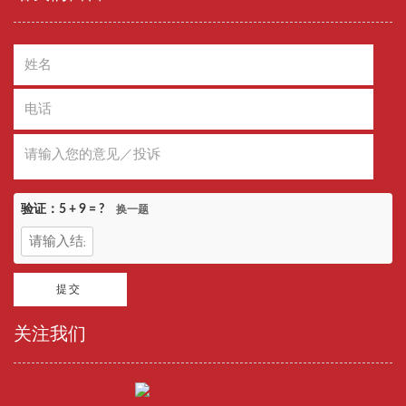
验证：
5 + 9
= ?
换一题
关注我们